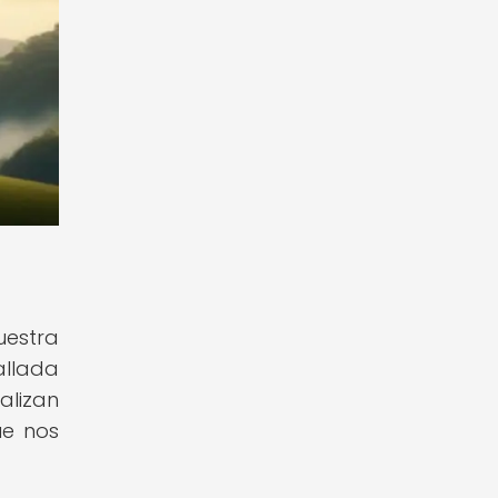
uestra
allada
alizan
ue nos