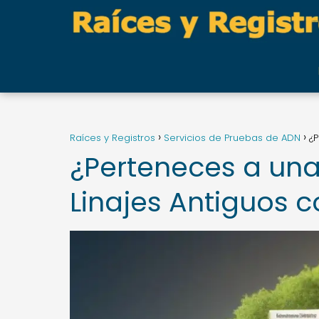
Raíces y Registros
Servicios de Pruebas de ADN
¿P
¿Perteneces a una
Linajes Antiguos 