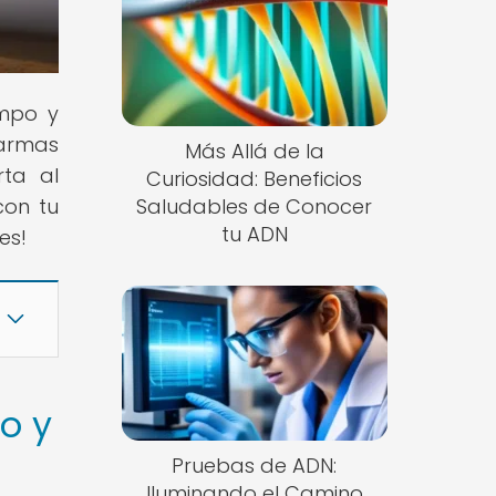
empo y
 armas
Más Allá de la
rta al
Curiosidad: Beneficios
con tu
Saludables de Conocer
tu ADN
es!
o y
Pruebas de ADN:
Iluminando el Camino