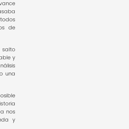
avance
basaba
étodos
nos de
 salto
able y
álisis
do una
osible
storia
ca nos
nda y