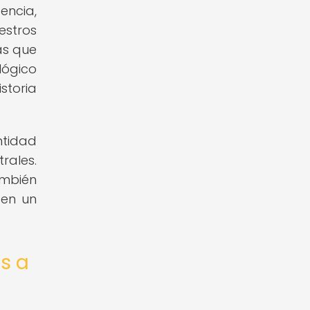
encia,
estros
as que
lógico
storia
ntidad
rales.
ambién
ten un
os a