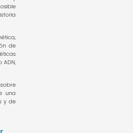
osible
storia
tica,
ión de
éticas
o ADN,
 sobre
de una
s y de
r