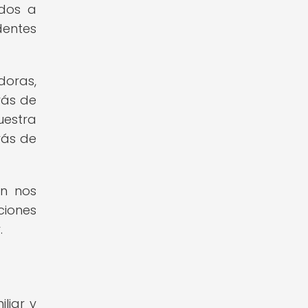
idos a
dentes
doras,
rás de
uestra
rás de
én nos
ciones
.
liar y