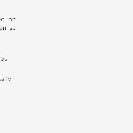
ma de
 en su
ias
s te