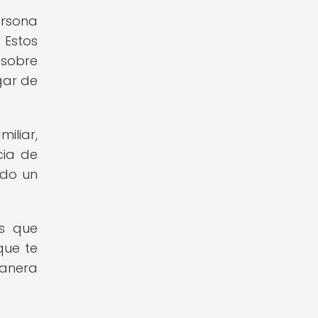
ersona
 Estos
 sobre
gar de
iliar,
cia de
ndo un
os que
que te
manera