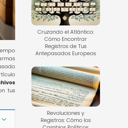
Cruzando el Atlántico:
Cómo Encontrar
Registros de Tus
tiempo
Antepasados Europeos
 armas
pasado
tículo
chivos
on tus
Revoluciones y
Registros: Cómo los
Cambios Políticos