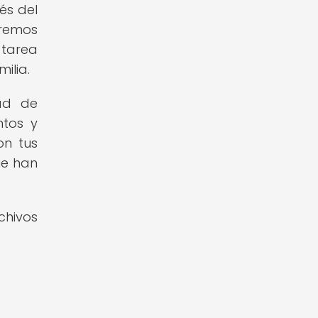
és del
aremos
 tarea
ilia.
ad de
ntos y
on tus
ue han
chivos