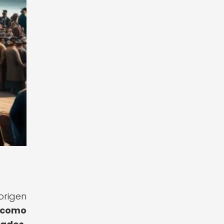
origen
 como