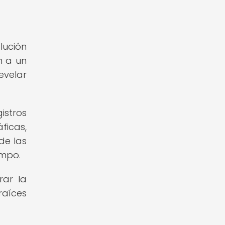
lución
n a un
evelar
istros
ficas,
de las
empo.
rar la
raíces