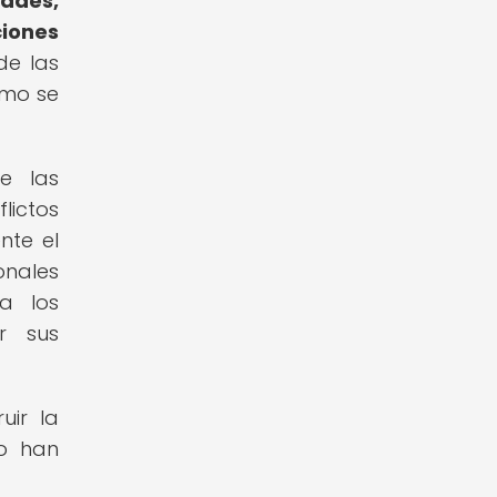
ades,
iones
de las
ómo se
re las
lictos
nte el
onales
a los
r sus
uir la
mo han