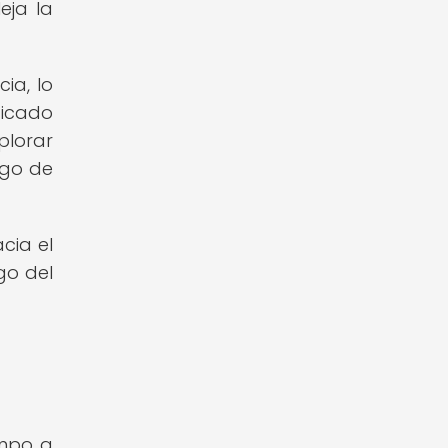
eja la
ia, lo
ficado
plorar
rgo de
cia el
go del
empo a