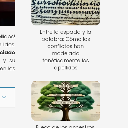
Entre la espada y la
lidos!
palabra: Cómo los
lidos.
conflictos han
nciado
modelado
s y su
fonéticamente los
apellidos
en los
El eco de los ancestros: