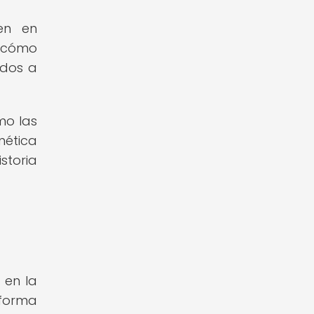
gen en
a cómo
idos a
mo las
nética
storia
 en la
 forma