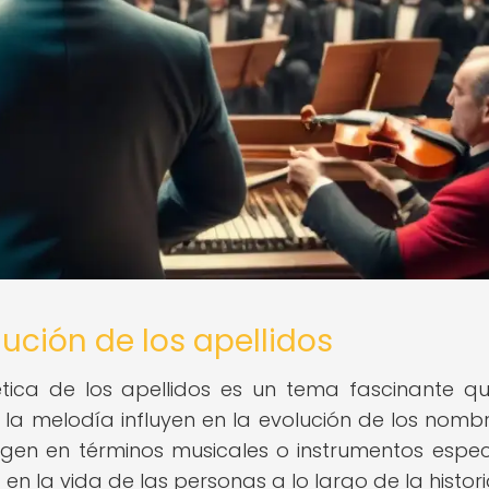
ución de los apellidos
ética de los apellidos es un tema fascinante q
la melodía influyen en la evolución de los nomb
rigen en términos musicales o instrumentos especí
en la vida de las personas a lo largo de la histori