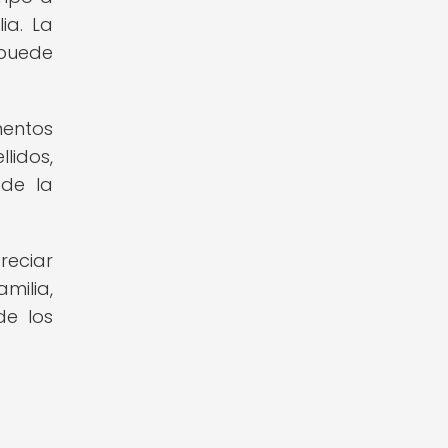
ia. La
 puede
mentos
lidos,
 de la
reciar
milia,
de los