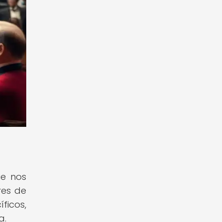
ue nos
res de
ficos,
a.