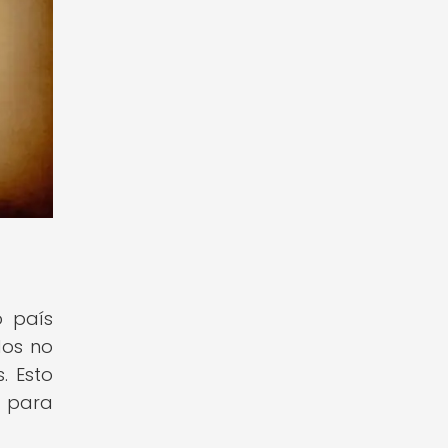
o país
dos no
. Esto
o para