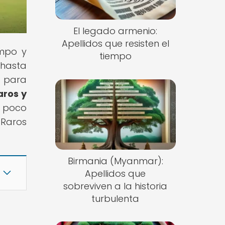
El legado armenio:
Apellidos que resisten el
empo y
tiempo
 hasta
a para
aros y
s poco
Raros
Birmania (Myanmar):
Apellidos que
sobreviven a la historia
turbulenta