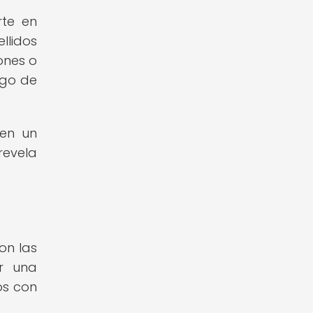
rte en
llidos
ones o
rgo de
 en un
revela
on las
er una
os con