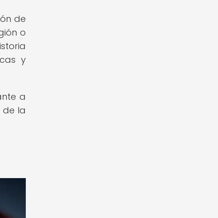
ión de
egión o
istoria
icas y
ante a
 de la