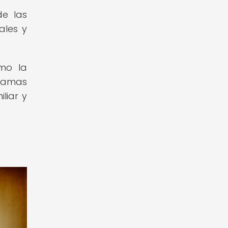
de las
ales y
omo la
 ramas
liar y