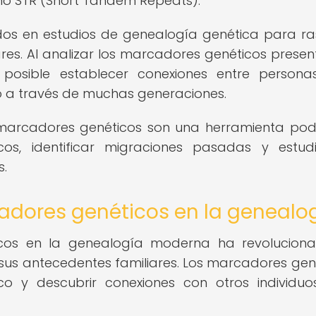
mo STR (Short Tandem Repeats).
dos en estudios de genealogía genética para ra
ares. Al analizar los marcadores genéticos presen
s posible establecer conexiones entre person
o a través de muchas generaciones.
s marcadores genéticos son una herramienta po
cos, identificar migraciones pasadas y estud
s.
adores genéticos en la genealo
icos en la genealogía moderna ha revolucion
sus antecedentes familiares. Los marcadores gen
co y descubrir conexiones con otros individu