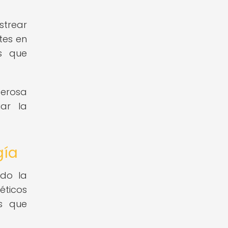
strear
tes en
as que
derosa
iar la
gía
ado la
éticos
os que