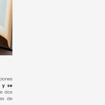
ciones
 y se
de dos
res de