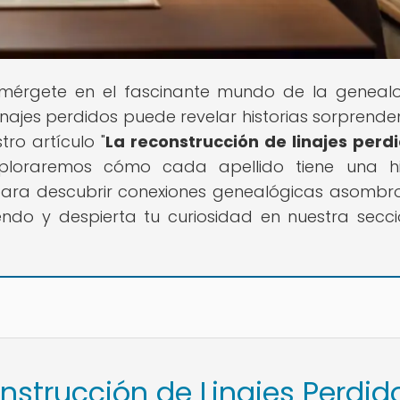
umérgete en el fascinante mundo de la geneal
najes perdidos puede revelar historias sorprende
ro artículo "
La reconstrucción de linajes perd
xploraremos cómo cada apellido tiene una hi
 para descubrir conexiones genealógicas asombr
endo y despierta tu curiosidad en nuestra secc
nstrucción de Linajes Perdid