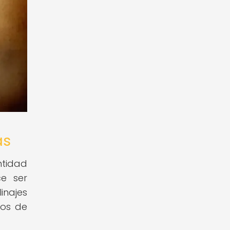
as
ntidad
ce ser
inajes
ros de