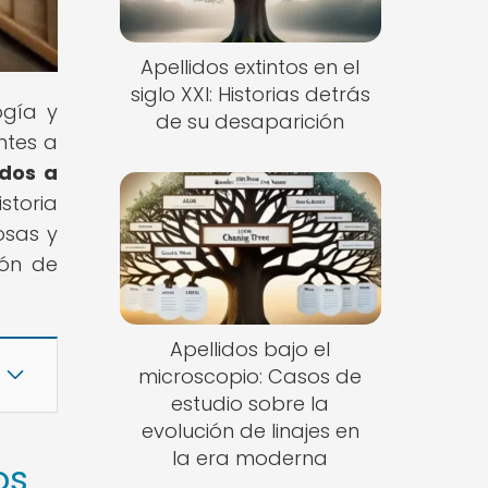
Apellidos extintos en el
siglo XXI: Historias detrás
ogía y
de su desaparición
ntes a
idos a
storia
osas y
ión de
Apellidos bajo el
microscopio: Casos de
estudio sobre la
evolución de linajes en
la era moderna
os