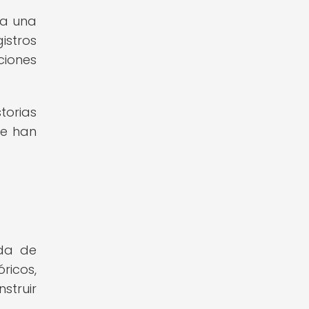
da una
istros
ciones
orias
ue han
eda de
ricos,
struir