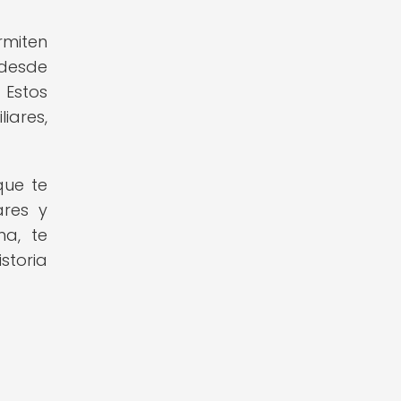
rmiten
desde
 Estos
iares,
que te
ares y
ma, te
storia