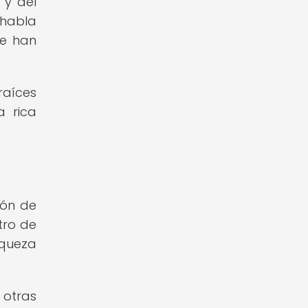
 y del
 habla
ue han
raíces
a rica
ión de
tro de
iqueza
 otras