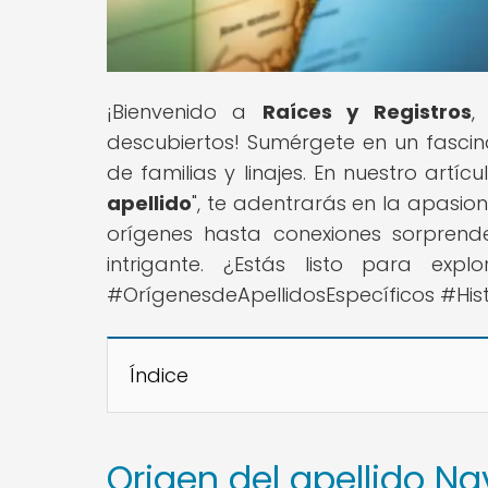
¡Bienvenido a
Raíces y Registros
,
descubiertos! Sumérgete en un fascina
de familias y linajes. En nuestro artícul
apellido
", te adentrarás en la apasio
orígenes hasta conexiones sorpren
intrigante. ¿Estás listo para expl
#OrígenesdeApellidosEspecíficos #His
Índice
Origen del apellido Na