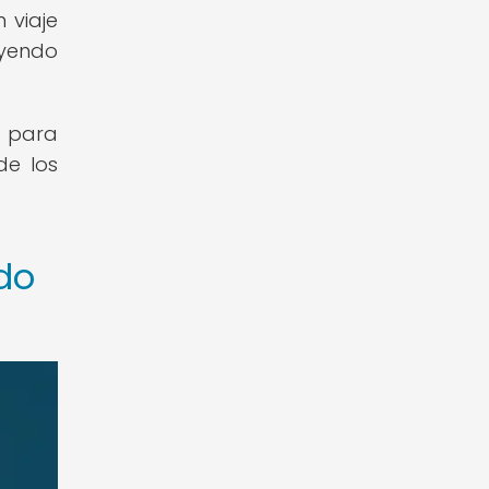
 viaje
uyendo
a para
de los
do