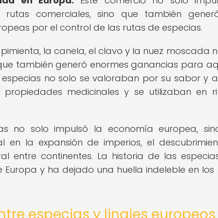
nda en Europa.
Este comercio no solo impul
s rutas comerciales, sino que también gener
opeas por el control de las rutas de especias.
pimienta, la canela, el clavo y la nuez moscada n
o que también generó enormes ganancias para aq
 especias no solo se valoraban por su sabor y 
propiedades medicinales y se utilizaban en ri
ias no solo impulsó la economía europea, si
 en la expansión de imperios, el descubrimie
ral entre continentes. La historia de las especia
e Europa y ha dejado una huella indeleble en los l
ntre especias y linajes europeos