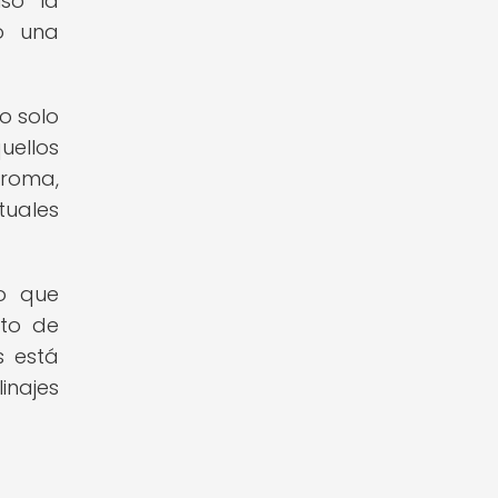
só la
ó una
o solo
uellos
aroma,
tuales
no que
nto de
s está
inajes