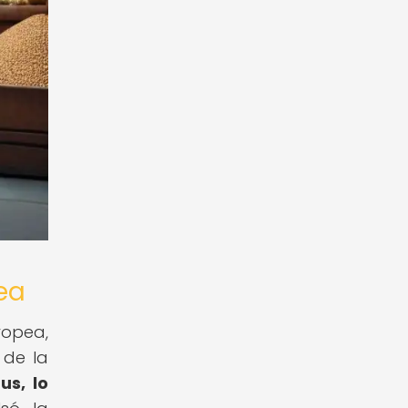
ea
ropea,
 de la
us, lo