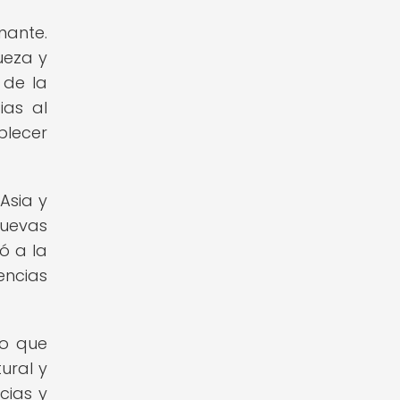
nante.
ueza y
 de la
ias al
blecer
Asia y
nuevas
ó a la
encias
no que
ural y
cias y