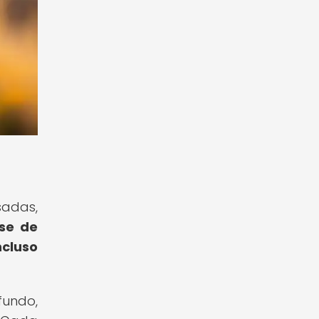
sadas,
rse de
ncluso
fundo,