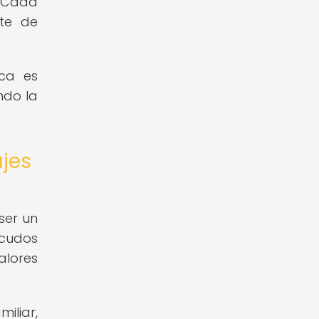
. Cada
ite de
ica es
ndo la
ajes
ser un
scudos
alores
iliar,