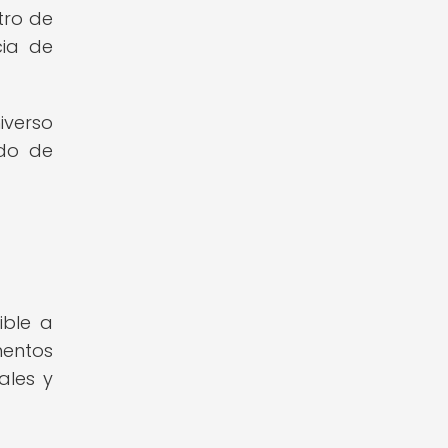
tro de
cia de
iverso
udo de
ible a
mentos
ales y