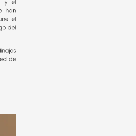
a y el
ue han
une el
go del
inajes
red de