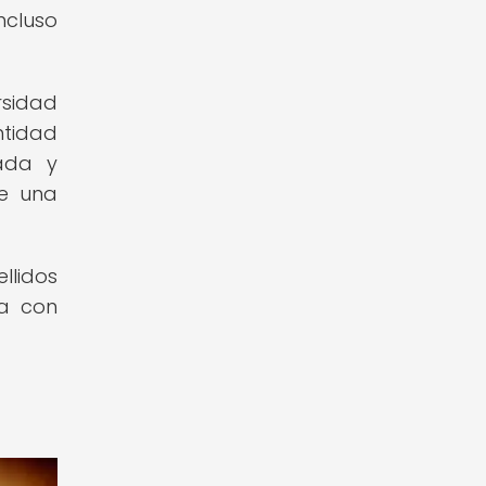
ncluso
rsidad
ntidad
rada y
de una
llidos
a con