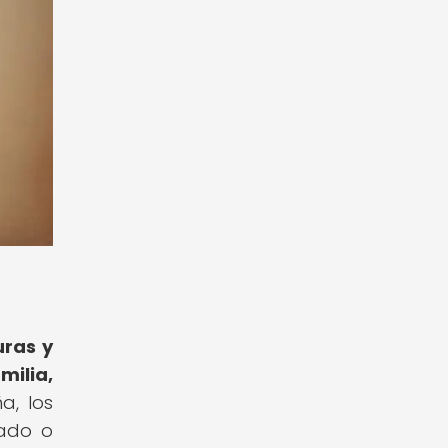
uras y
milia,
a, los
sado o