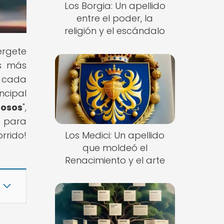
Los Borgia: Un apellido
entre el poder, la
religión y el escándalo
érgete
os más
, cada
ncipal
mosos
",
o para
Los Medici: Un apellido
rrido!
que moldeó el
Renacimiento y el arte