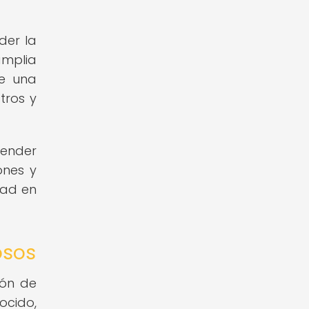
der la
amplia
de una
tros y
tender
ones y
dad en
osos
ión de
ocido,