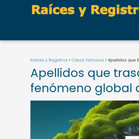
Raíces y Registros
Casos Famosos
Apellidos que 
Apellidos que tras
fenómeno global d