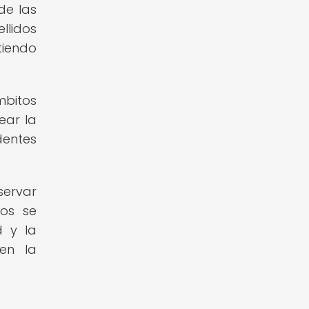
 de las
llidos
tiendo
mbitos
ear la
dentes
servar
dos se
d y la
 en la