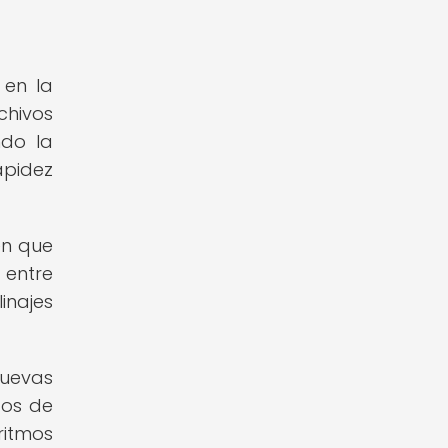
 en la
chivos
ndo la
apidez
en que
 entre
linajes
nuevas
dos de
ritmos