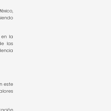
éxico,
siendo
 en la
de las
dencia
an este
alores
tación