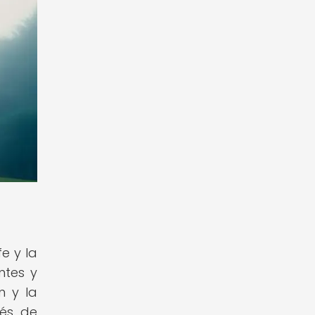
e y la
ntes y
n y la
vés de