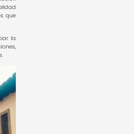
alidad
os que
iar la
iones,
s.