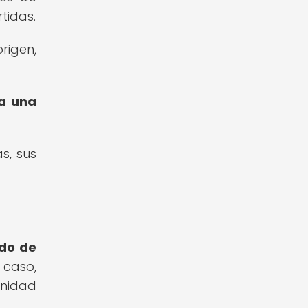
tidas.
rigen,
la una
s, sus
ido de
 caso,
nidad