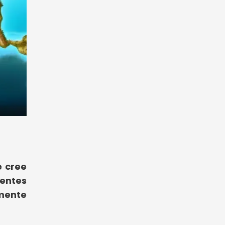
e cree
rentes
nmente