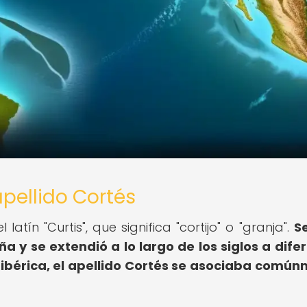
apellido Cortés
 latín "Curtis", que significa "cortijo" o "granja".
S
a y se extendió a lo largo de los siglos a dife
 ibérica, el apellido Cortés se asociaba comú