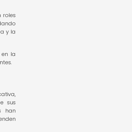
 roles
ndando
a y la
 en la
ntes.
ativa,
de sus
s han
ienden