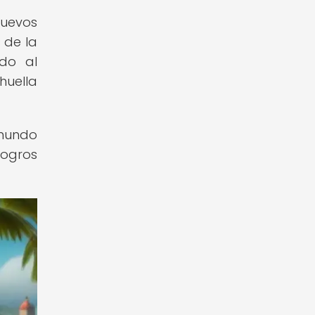
nuevos
 de la
ndo al
huella
 mundo
logros